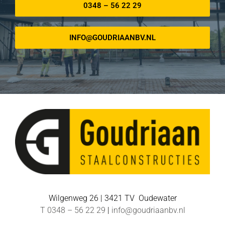
0348 – 56 22 29
INFO@GOUDRIAANBV.NL
Wilgenweg 26 | 3421 TV Oudewater
T 0348 – 56 22 29
|
info@goudriaanbv.nl