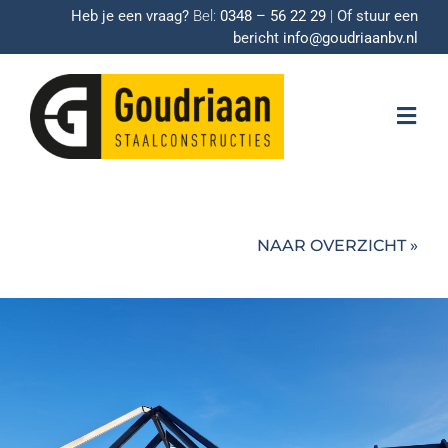
Ga
Heb je een vraag?
Bel:
0348 – 56 22 29
|
Of s
tuur een
naar
bericht
info@goudriaanbv.nl
inhoud
Togg
Navig
HOME
NAAR OVERZICHT »
EXPERTISES
PRODUCTEN
PROJECTEN
VACATURE